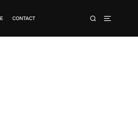
Cerca
E
CONTACT
APRI/CHIU
per: