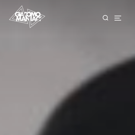
Salta
al
Cerca
APRI/C
contenuto
per: