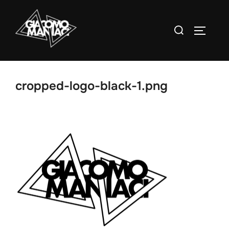
Salta
al
Cerca
APRI/C
contenuto
per:
cropped-logo-black-1.png