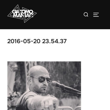
Salta
al
Cerca
APRI/C
contenuto
per:
2016-05-20 23.54.37