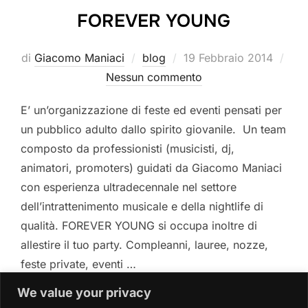
FOREVER YOUNG
Pubblicato
di
Giacomo Maniaci
blog
19 Febbraio 2014
il
Nessun commento
E’ un’organizzazione di feste ed eventi pensati per
un pubblico adulto dallo spirito giovanile. Un team
composto da professionisti (musicisti, dj,
animatori, promoters) guidati da Giacomo Maniaci
con esperienza ultradecennale nel settore
dell’intrattenimento musicale e della nightlife di
qualità. FOREVER YOUNG si occupa inoltre di
allestire il tuo party. Compleanni, lauree, nozze,
feste private, eventi …
We value your privacy
“FOREVER YOUNG”
LEGGI TUTTO