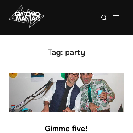
Salta
al
Cerca
APRI/C
contenuto
per:
Tag:
party
Gimme five!