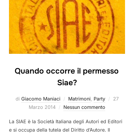
Quando occorre il permesso
Siae?
Pubblica
di
Giacomo Maniaci
Matrimoni
,
Party
27
il
Marzo 2014
Nessun commento
La SIAE è la Società Italiana degli Autori ed Editori
e si occupa della tutela del Diritto d’Autore. Il